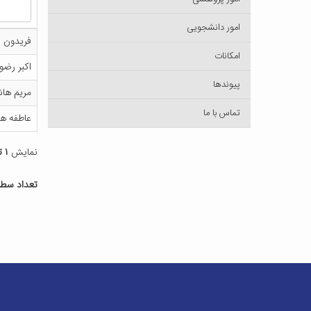
امور دانشجویی
فریدون ف
امکانات
اکبر رضوا
پیوندها
مریم ها
تماس با ما
عاطفه هن
نمایش
۱ تا ۴
تعداد سطر